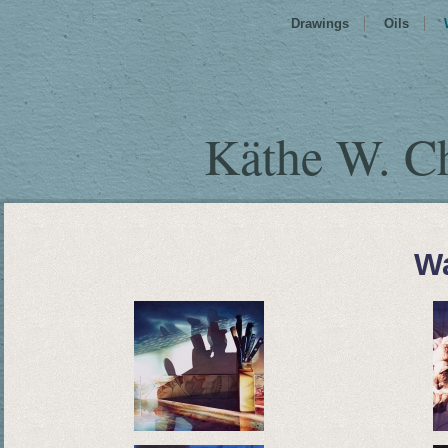
Drawings
Oils
Käthe W. C
Wa