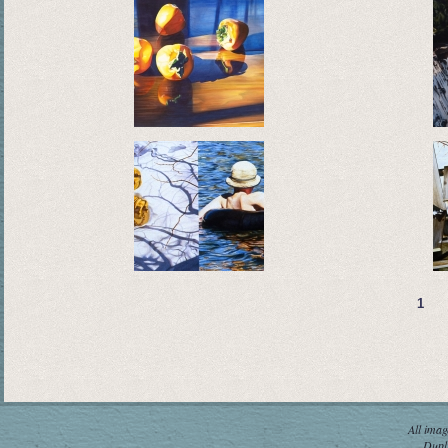
1
All imag
Dupli